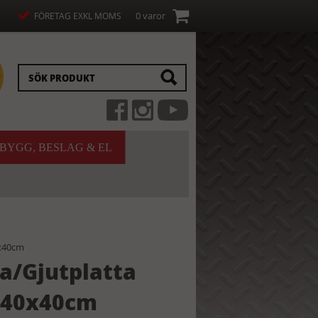
0 varor
FÖRETAG EXKL MOMS
BYGG, BESLAG & EL
0x40cm
ta/Gjutplatta
B 40x40cm