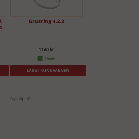
A
Grusring 4.2.2
4
1140 kr
LÄGG I KUNDVAGNEN
Blys Vip AB