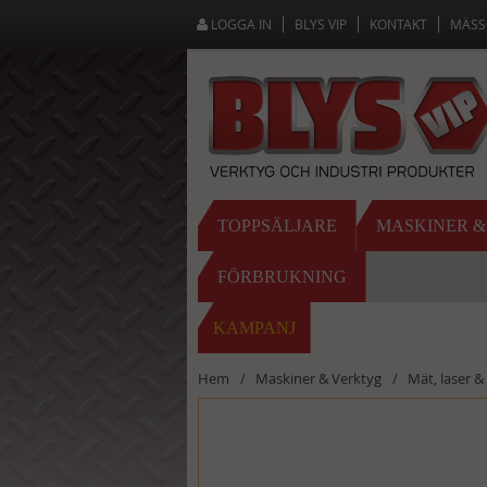
LOGGA IN
BLYS VIP
KONTAKT
MÄSS
TOPPSÄLJARE
MASKINER 
FÖRBRUKNING
KAMPANJ
Hem
Maskiner & Verktyg
Mät, laser & 