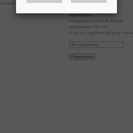
 sponsrar Andreas Wernersson!
Kampanj
Nyhetsbrev
Prenumerera för att få aktuella
erbjudanden från oss!
Vi skickar ungefär en gång per måna