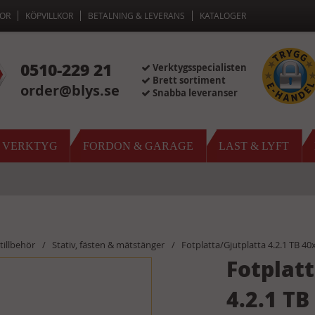
OR
KÖPVILLKOR
BETALNING & LEVERANS
KATALOGER
0510-229 21
Verktygsspecialisten
Brett sortiment
order@blys.se
Snabba leveranser
& VERKTYG
FORDON & GARAGE
LAST & LYFT
tillbehör
Stativ, fästen & mätstänger
Fotplatta/Gjutplatta 4.2.1 TB 4
Fotplat
4.2.1 T