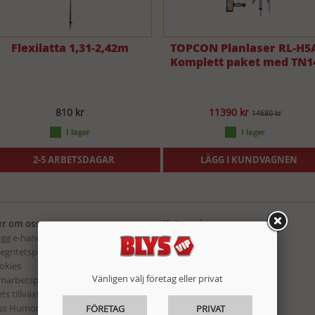
Flexilatta 1,31-2,42m
TOPCON Planlaser RL-H5
Komplett paket med TN1
810 kr
11390 kr
14680 kr
2-5 ARBETSDAGAR
LÄGG I KUNDVAGNEN
r om oss:
Kategorier:
ygg e-handel
Maskiner & Verktyg
tegritetspolicy
Fordon & Garage
okies
Bygg, Beslag & El
Vänligen välj företag eller privat
marbetspartners
Hem & Fritid
ts tillväxtbolag i Lidköping 2015!
Förbrukning
ss Humor hos Blys VIP
Presenter
FÖRETAG
PRIVAT