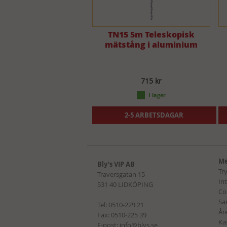
TN15 5m Teleskopisk
mätstång i aluminium
715 kr
2-5 ARBETSDAGAR
Me
Bly's VIP AB
Tr
Traversgatan 15
In
531 40 LIDKÖPING
Co
Sa
Tel:
0510-229 21
Åre
Fax: 0510-225 39
Ka
E-post:
info@blys.se