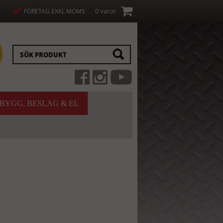
0 varor
FÖRETAG EXKL MOMS
BYGG, BESLAG & EL