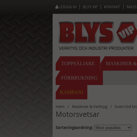
LOGGA IN
BLYS VIP
KONTAKT
MÄSS
TOPPSÄLJARE
MASKINER 
FÖRBRUKNING
KAMPANJ
Hem
Maskiner & Verktyg
Svets löd b
Motorsvetsar
Sorteringsordning: