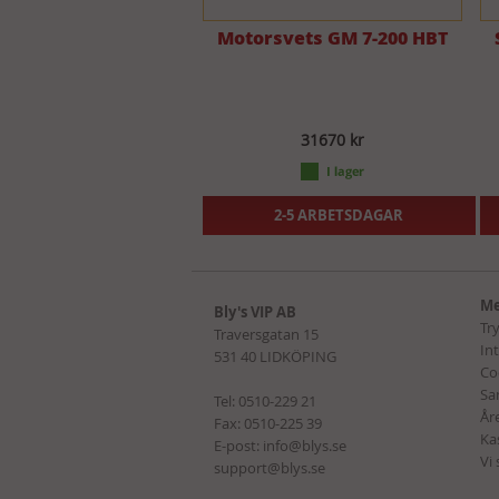
Motorsvets GM 7-200 HBT
31670 kr
2-5 ARBETSDAGAR
Me
Bly's VIP AB
Tr
Traversgatan 15
In
531 40 LIDKÖPING
Co
Sa
Tel:
0510-229 21
Åre
Fax: 0510-225 39
Ka
E-post:
info@blys.se
Vi
support@blys.se