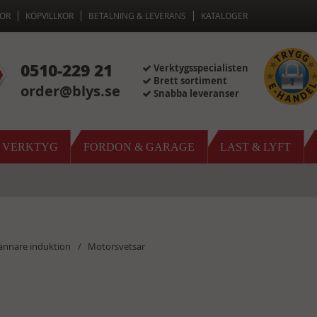
OR
KÖPVILLKOR
BETALNING & LEVERANS
KATALOGER
0510-229 21
Verktygsspecialisten
Brett sortiment
order@blys.se
Snabba leveranser
& VERKTYG
FORDON & GARAGE
LAST & LYFT
rännare induktion
Motorsvetsar