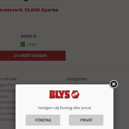
Svetsverk 13,0HK Ayerbe
34900 kr
2-5 ARBETSDAGAR
r om oss:
Kategorier:
ygg e-handel
Maskiner & Verktyg
tegritetspolicy
Fordon & Garage
okies
Bygg, Beslag & El
marbetspartners
Hem & Fritid
ts tillväxtbolag i Lidköping 2015!
Förbrukning
Vänligen välj företag eller privat
ss Humor hos Blys VIP
Presenter
 sponsrar Andreas Wernersson!
Kampanj
FÖRETAG
PRIVAT