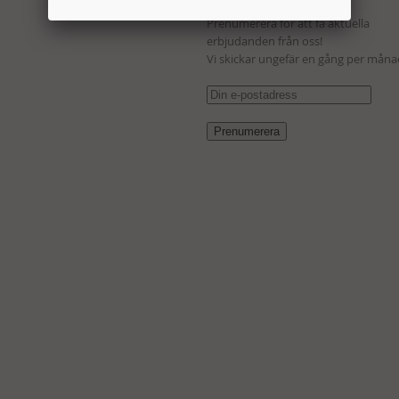
Nyhetsbrev
Prenumerera för att få aktuella
erbjudanden från oss!
Vi skickar ungefär en gång per måna