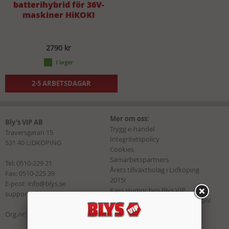
batterihybrid för 36V-
maskiner HiKOKI
2790 kr
2-5 ARBETSDAGAR
Mer om oss:
Bly's VIP AB
Trygg e-handel
Traversgatan 15
Integritetspolicy
531 40 LIDKÖPING
Cookies
Samarbetspartners
Tel:
0510-229 21
Årets tillväxtbolag i Lidköping
Fax: 0510-225 39
2015!
E-post:
info@blys.se
Kass Humor hos Blys VIP
support@blys.se
Vi sponsrar Andreas Wernersson!
Org.nr: 556791-5276
Kategorier:
Maskiner & Verktyg