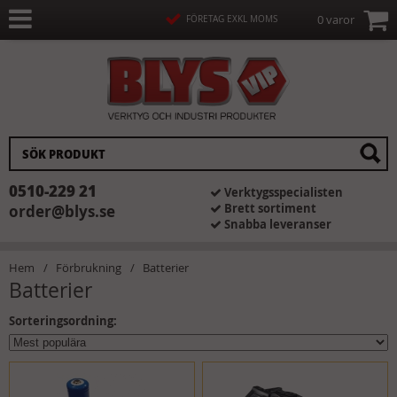
0 varor
FÖRETAG EXKL MOMS
0510-229 21
Verktygsspecialisten
Brett sortiment
order@blys.se
Snabba leveranser
Hem
Förbrukning
Batterier
Batterier
Sorteringsordning: