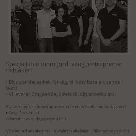
Specialisten inom jord, skog, entreprenad
och åkeri
- Blys gör det enkelt för dig, vi finns bara ett samtal
bort!
- Vi leverar omgående, direkt till din arbetsplats!
Blys Verktyg och Industriprodukter är ett väletablerat företag med
många års samlad
erfarenhet av verktygsbranschen.
Våra ledord är enkelhet och kvalitet i alla lägen! Välkommen med din