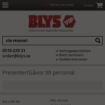
0 varor
FÖRETAG EXKL MOMS
0510-229 21
Verktygsspecialisten
Brett sortiment
order@blys.se
Snabba leveranser
Presenter/Gåvor till personal
Mer om oss:
Bly's VIP AB
Trygg e-handel