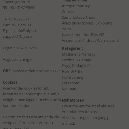
Traversgatan 15
Integritetspolicy
531 40 LIDKÖPING
Cookies
Samarbetspartners
Tel:
0510-229 21
Årets tillväxtbolag i Lidköping
Fax: 0510-225 39
2015!
E-post:
info@blys.se
Kass Humor hos Blys VIP
support@blys.se
Vi sponsrar Andreas Wernersson!
Org.nr: 556791-5276
Kategorier:
Maskiner & Verktyg
Vägbeskrivning »
Fordon & Garage
Bygg, Beslag & El
OBS!
Minsta ordervärde är 500 kr.
Hem & Fritid
Förbrukning
Cookies
Presenter
Vi använder cookies för att
Kampanj
förbättra användarupplevelsen, i
enlighet med lagen om elektronisk
Nyhetsbrev
kommunikation.
Prenumerera för att få aktuella
erbjudanden från oss!
Genom att fortsätta använda vår
Vi skickar ungefär en gång per
webplats förutsätter vi att du
månad.
godkänner detta.