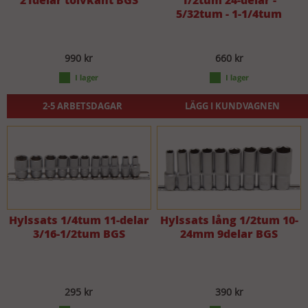
5/32tum - 1-1/4tum
990 kr
660 kr
2-5 ARBETSDAGAR
LÄGG I KUNDVAGNEN
Hylssats 1/4tum 11-delar
Hylssats lång 1/2tum 10-
3/16-1/2tum BGS
24mm 9delar BGS
295 kr
390 kr