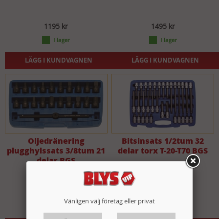
1195 kr
1495 kr
LÄGG I KUNDVAGNEN
LÄGG I KUNDVAGNEN
Oljedränering
Bitsinsats 1/2tum 32
plugghylssats 3/8tum 21
delar torx T-20-T70 BGS
delar BGS
599 kr
1495 kr
Vänligen välj företag eller privat