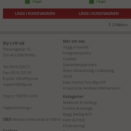
LÄGG I KUNDVAGNEN
LÄGG I KUNDVAGNEN
1
2
Nästa
»
Mer om oss:
Bly's VIP AB
Trygg e-handel
Traversgatan 15
Integritetspolicy
531 40 LIDKÖPING
Cookies
Samarbetspartners
Tel:
0510-229 21
Årets tillväxtbolag i Lidköping
Fax: 0510-225 39
2015!
E-post:
info@blys.se
Kass Humor hos Blys VIP
support@blys.se
Vi sponsrar Andreas Wernersson!
Org.nr: 556791-5276
Kategorier:
Maskiner & Verktyg
Vägbeskrivning »
Fordon & Garage
Bygg, Beslag & El
OBS!
Minsta ordervärde är 500 kr.
Hem & Fritid
Förbrukning
Cookies