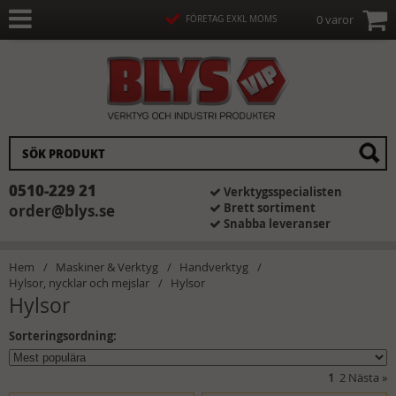
0 varor
FÖRETAG EXKL MOMS
0510-229 21
Verktygsspecialisten
Brett sortiment
order@blys.se
Snabba leveranser
Hem
Maskiner & Verktyg
Handverktyg
Hylsor, nycklar och mejslar
Hylsor
Hylsor
Sorteringsordning:
1
2
Nästa
»