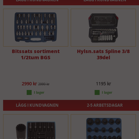
Bitssats sortiment
Hylsn.sats Spline 3/8
1/2tum BGS
39del
2990 kr
1195 kr
2990 kr
LÄGG I KUNDVAGNEN
2-5 ARBETSDAGAR