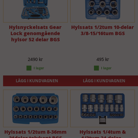
Hylsnyckelsats Gear
Hylssats 1/2tum 10-delar
Lock genomgående
3/8-15/16tum BGS
hylsor 52 delar BGS
2490 kr
495 kr
LÄGG I KUNDVAGNEN
LÄGG I KUNDVAGNEN
Hylssats 1/2tum 8-36mm
Hylssats 1/4tum &
21delar tolvkant BGS
1/2tum 24-delar -