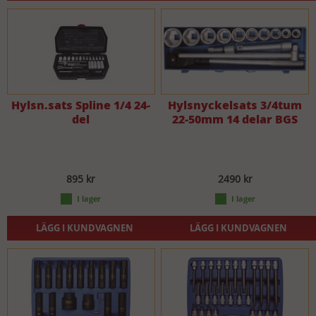
Hylsn.sats Spline 1/4 24-
Hylsnyckelsats 3/4tum
del
22-50mm 14 delar BGS
895 kr
2490 kr
LÄGG I KUNDVAGNEN
LÄGG I KUNDVAGNEN