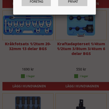
FÖRETAG
PRIVAT
LÄGG I KUNDVAGNEN
LÄGG I KUNDVAGNEN
Kråkfotsats 1/2tum 20-
Kraftadapterset 1/4tum
32mm 13 delar BGS
1/2tum 3/8tum 3/4tum 6
delar BGS
1690 kr
550 kr
LÄGG I KUNDVAGNEN
LÄGG I KUNDVAGNEN