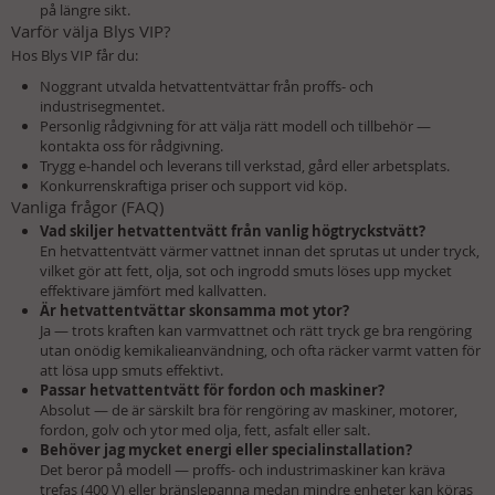
på längre sikt.
Varför välja Blys VIP?
Hos Blys VIP får du:
Noggrant utvalda hetvattentvättar från proffs- och
industrisegmentet.
Personlig rådgivning för att välja rätt modell och tillbehör —
kontakta oss för rådgivning
.
Trygg e-handel och leverans till verkstad, gård eller arbetsplats.
Konkurrenskraftiga priser och support vid köp.
Vanliga frågor (FAQ)
Vad skiljer hetvattentvätt från vanlig högtryckstvätt?
En hetvattentvätt värmer vattnet innan det sprutas ut under tryck,
vilket gör att fett, olja, sot och ingrodd smuts löses upp mycket
effektivare jämfört med kallvatten.
Är hetvattentvättar skonsamma mot ytor?
Ja — trots kraften kan varmvattnet och rätt tryck ge bra rengöring
utan onödig kemikalieanvändning, och ofta räcker varmt vatten för
att lösa upp smuts effektivt.
Passar hetvattentvätt för fordon och maskiner?
Absolut — de är särskilt bra för rengöring av maskiner, motorer,
fordon, golv och ytor med olja, fett, asfalt eller salt.
Behöver jag mycket energi eller specialinstallation?
Det beror på modell — proffs- och industrimaskiner kan kräva
trefas (400 V) eller bränslepanna medan mindre enheter kan köras