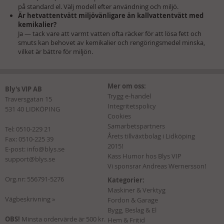
på standard el. Välj modell efter användning och miljö.
Är hetvattentvätt miljövänligare än kallvattentvätt med
kemikalier?
Ja — tack vare att varmt vatten ofta räcker för att lösa fett och
smuts kan behovet av kemikalier och rengöringsmedel minska,
vilket är bättre för miljön.
Mer om oss:
Bly's VIP AB
Trygg e-handel
Traversgatan 15
Integritetspolicy
531 40 LIDKÖPING
Cookies
Samarbetspartners
Tel:
0510-229 21
Årets tillväxtbolag i Lidköping
Fax: 0510-225 39
2015!
E-post:
info@blys.se
Kass Humor hos Blys VIP
support@blys.se
Vi sponsrar Andreas Wernersson!
Org.nr: 556791-5276
Kategorier:
Maskiner & Verktyg
Vägbeskrivning »
Fordon & Garage
Bygg, Beslag & El
OBS!
Minsta ordervärde är 500 kr.
Hem & Fritid