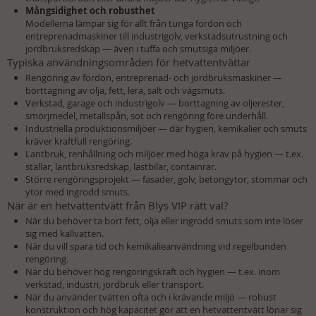
Mångsidighet och robusthet
Modellerna lämpar sig för allt från tunga fordon och
entreprenadmaskiner till industrigolv, verkstadsutrustning och
jordbruksredskap — även i tuffa och smutsiga miljöer.
Typiska användningsområden för hetvattentvättar
Rengöring av fordon, entreprenad- och jordbruksmaskiner —
borttagning av olja, fett, lera, salt och vägsmuts.
Verkstad, garage och industrigolv — borttagning av oljerester,
smörjmedel, metallspån, sot och rengöring före underhåll.
Industriella produktionsmiljöer — där hygien, kemikalier och smuts
kräver kraftfull rengöring.
Lantbruk, renhållning och miljöer med höga krav på hygien — t.ex.
stallar, lantbruksredskap, lastbilar, containrar.
Större rengöringsprojekt — fasader, golv, betongytor, stommar och
ytor med ingrodd smuts.
När är en hetvattentvätt från Blys VIP rätt val?
När du behöver ta bort fett, olja eller ingrodd smuts som inte löser
sig med kallvatten.
När du vill spara tid och kemikalieanvändning vid regelbunden
rengöring.
När du behöver hög rengöringskraft och hygien — t.ex. inom
verkstad, industri, jordbruk eller transport.
När du använder tvätten ofta och i krävande miljö — robust
konstruktion och hög kapacitet gör att en hetvattentvätt lönar sig