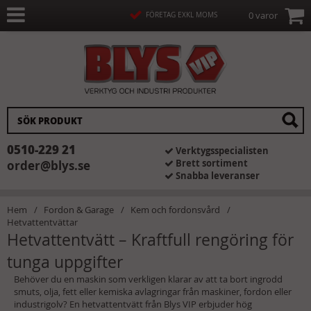
0 varor
FÖRETAG EXKL MOMS
0510-229 21
Verktygsspecialisten
Brett sortiment
order@blys.se
Snabba leveranser
Hem
Fordon & Garage
Kem och fordonsvård
Hetvattentvättar
Hetvattentvätt – Kraftfull rengöring för
tunga uppgifter
Behöver du en maskin som verkligen klarar av att ta bort ingrodd
smuts, olja, fett eller kemiska avlagringar från maskiner, fordon eller
industrigolv? En hetvattentvätt från Blys VIP erbjuder hög