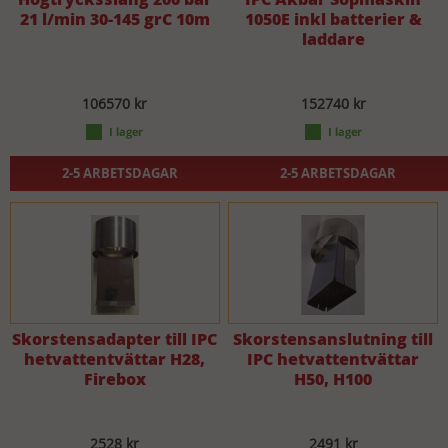
21 l/min 30-145 grC 10m
1050E inkl batterier &
laddare
106570 kr
152740 kr
2-5 ARBETSDAGAR
2-5 ARBETSDAGAR
Skorstensadapter till IPC
Skorstensanslutning till
hetvattentvättar H28,
IPC hetvattentvättar
Firebox
H50, H100
2528 kr
2491 kr