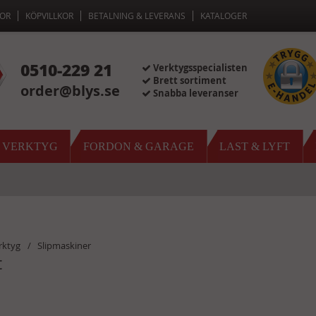
OR
KÖPVILLKOR
BETALNING & LEVERANS
KATALOGER
0510-229 21
Verktygsspecialisten
Brett sortiment
order@blys.se
Snabba leveranser
& VERKTYG
FORDON & GARAGE
LAST & LYFT
rktyg
Slipmaskiner
t