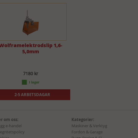
Wolframelektrodslip 1,6-
5,0mm
7180 kr
2-5 ARBETSDAGAR
r om oss:
Kategorier:
ygg e-handel
Maskiner & Verktyg
tegritetspolicy
Fordon & Garage
okies
Bygg, Beslag & El