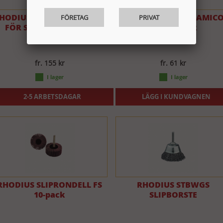
HODIUS GUMMIEXPANDER
RHODIUS RS480 CERAMIC
FÖRETAG
PRIVAT
FÖR SLIPDUKSHYLSOR
SLIPSKIVOR
fr. 155 kr
fr. 61 kr
2-5 ARBETSDAGAR
LÄGG I KUNDVAGNEN
RHODIUS SLIPRONDELL FS
RHODIUS STBWGS
10-pack
SLIPBORSTE