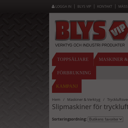
LOGGA IN
BLYS VIP
KONTAKT
MÄSS
TOPPSÄLJARE
MASKINER 
FÖRBRUKNING
KAMPANJ
Hem
Maskiner & Verktyg
Tryckluftsve
Slipmaskiner för tryckluf
Sorteringsordning: