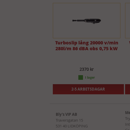
Turboslip lång 20000 v/min
280l/m 86 dBA obs 0,75 kW
2370 kr
2-5 ARBETSDAGAR
Me
Bly's VIP AB
Tr
Traversgatan 15
In
531 40 LIDKÖPING
Co