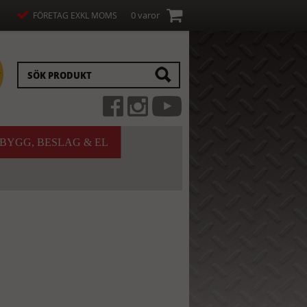
0 varor
FÖRETAG EXKL MOMS
BYGG, BESLAG & EL