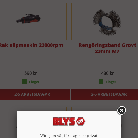
Rak slipmaskin 22000rpm
Rengöringsband Grovt
23mm M7
590 kr
480 kr
2-5 ARBETSDAGAR
2-5 ARBETSDAGAR
Vänligen välj företag eller privat