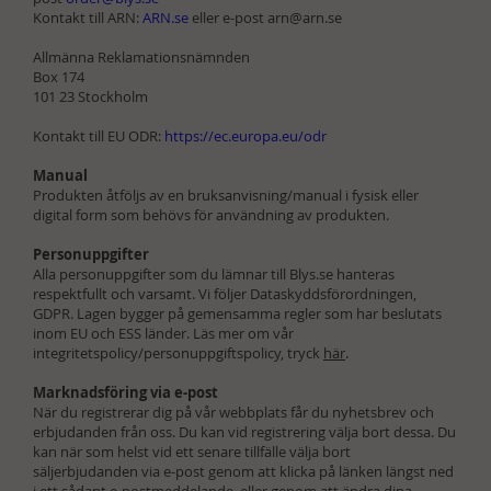
Kontakt till ARN:
ARN.se
eller e-post
arn@arn.se
Allmänna Reklamationsnämnden
Box 174
101 23 Stockholm
Kontakt till EU ODR:
https://ec.europa.eu/odr
Manual
Produkten åtföljs av en bruksanvisning/manual i fysisk eller
digital form som behövs för användning av produkten.
Personuppgifter
Alla personuppgifter som du lämnar till Blys.se hanteras
respektfullt och varsamt. Vi följer Dataskyddsförordningen,
GDPR. Lagen bygger på gemensamma regler som har beslutats
inom EU och ESS länder. Läs mer om vår
integritetspolicy/personuppgiftspolicy, tryck
här
.
Marknadsföring via e-post
När du registrerar dig på vår webbplats får du nyhetsbrev och
erbjudanden från oss. Du kan vid registrering välja bort dessa. Du
kan när som helst vid ett senare tillfälle välja bort
säljerbjudanden via e-post genom att klicka på länken längst ned
i ett sådant e-postmeddelande, eller genom att ändra dina