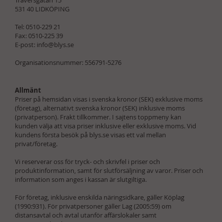
531 40 LIDKÖPING
Tel: 0510-229 21
Fax: 0510-225 39
E-post:
info@blys.se
Organisationsnummer: 556791-5276
Allmänt
Priser på hemsidan visas i svenska kronor (SEK) exklusive moms
(företag), alternativt svenska kronor (SEK) inklusive moms
(privatperson). Frakt tillkommer. I sajtens toppmeny kan
kunden välja att visa priser inklusive eller exklusive moms. Vid
kundens första besök på blys.se visas ett val mellan
privat/företag.
Vi reserverar oss för tryck- och skrivfel i priser och
produktinformation, samt för slutförsäljning av varor. Priser och
information som anges i kassan är slutgiltiga.
För företag, inklusive enskilda näringsidkare, gäller
Köplag
(1990:931)
. För privatpersoner gäller L
ag (2005:59) om
distansavtal och avtal utanför affärslokaler
samt