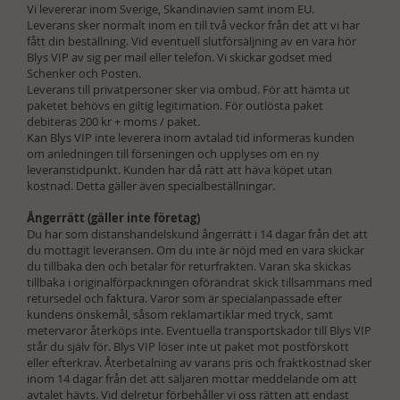
Vi levererar inom Sverige, Skandinavien samt inom EU.
Leverans sker normalt inom en till två veckor från det att vi har
fått din beställning. Vid eventuell slutförsäljning av en vara hör
Blys VIP av sig per mail eller telefon. Vi skickar godset med
Schenker och Posten.
Leverans till privatpersoner sker via ombud. För att hämta ut
paketet behövs en giltig legitimation. För outlösta paket
debiteras 200 kr + moms / paket.
Kan Blys VIP inte leverera inom avtalad tid informeras kunden
om anledningen till förseningen och upplyses om en ny
leveranstidpunkt. Kunden har då rätt att häva köpet utan
kostnad. Detta gäller även specialbeställningar.​
Ångerrätt (gäller inte företag)
Du har som distanshandelskund ångerrätt i 14 dagar från det att
du mottagit leveransen. Om du inte är nöjd med en vara skickar
du tillbaka den och betalar för returfrakten. Varan ska skickas
tillbaka i originalförpackningen oförändrat skick tillsammans med
retursedel och faktura. Varor som är specialanpassade efter
kundens önskemål, såsom reklamartiklar med tryck, samt
metervaror återköps inte. Eventuella transportskador till Blys VIP
står du själv för. Blys VIP löser inte ut paket mot postförskott
eller efterkrav. Återbetalning av varans pris och fraktkostnad sker
inom 14 dagar från det att säljaren mottar meddelande om att
avtalet hävts. Vid delretur förbehåller vi oss rätten att endast