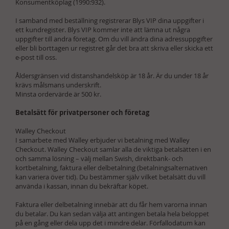
Konsumentköplag (1990:932)
.
I samband med beställning registrerar Blys VIP dina uppgifter i
ett kundregister. Blys VIP kommer inte att lämna ut några
uppgifter till andra företag. Om du vill ändra dina adressuppgifter
eller bli borttagen ur registret går det bra att skriva eller skicka ett
e-post till oss.
Åldersgränsen vid distanshandelsköp är 18 år. Är du under 18 år
krävs målsmans underskrift.
Minsta ordervärde är 500 kr.
Betalsätt för privatpersoner och företag
Walley Checkout
I samarbete med Walley erbjuder vi betalning med Walley
Checkout. Walley Checkout samlar alla de viktiga betalsätten i en
och samma lösning – välj mellan Swish, direktbank- och
kortbetalning, faktura eller delbetalning (betalningsalternativen
kan variera över tid). Du bestämmer själv vilket betalsätt du vill
använda i kassan, innan du bekräftar köpet.
Faktura eller delbetalning innebär att du får hem varorna innan
du betalar. Du kan sedan välja att antingen betala hela beloppet
på en gång eller dela upp det i mindre delar. Förfallodatum kan