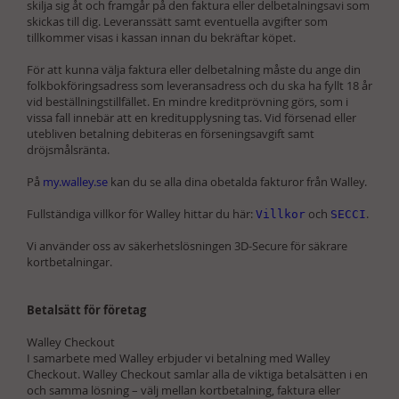
skilja sig åt och framgår på den faktura eller delbetalningsavi som
skickas till dig. Leveranssätt samt eventuella avgifter som
tillkommer visas i kassan innan du bekräftar köpet.
För att kunna välja faktura eller delbetalning måste du ange din
folkbokföringsadress som leveransadress och du ska ha fyllt 18 år
vid beställningstillfället. En mindre kreditprövning görs, som i
vissa fall innebär att en kreditupplysning tas. Vid försenad eller
utebliven betalning debiteras en förseningsavgift samt
dröjsmålsränta.
På
my.walley.se
kan du se alla dina obetalda fakturor från Walley.
Fullständiga villkor för Walley hittar du här:
och
.
Villkor
SECCI
Vi använder oss av säkerhetslösningen 3D-Secure för säkrare
kortbetalningar.
Betalsätt för företag
Walley Checkout
I samarbete med Walley erbjuder vi betalning med Walley
Checkout. Walley Checkout samlar alla de viktiga betalsätten i en
och samma lösning – välj mellan kortbetalning, faktura eller