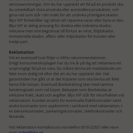
serviceanvisningar. Om du har upptäckt ett fel på en produkt ska
du omedelbart sluta använda eller avinstallera produkten, och
göra vad som står i din makt för att undvika ytterligare skador.
Blys VIP förbehåller sig rätten att reparera varan eller byta ut den.
Blys VIP är aldrig ansvarig för direkta eller indirekta skador,
inklusive men inte begränsat till förlust av vinst, följdskador,
immateriella skador, affärs- eller miljöskador för kunden eller
tredje part.
Reklamation
Vid en eventuell tvist följer vi ARNs rekommendationer.
Enligt konsumentköplagen har du tre år på dig att reklamera ett
ursprungligt fel på en vara. Du måste lämna ett meddelande om
felet inom skälig tid efter det att du har upptäckt det. När
garantitiden har gått ut är det köparen som ska bevisa att felet
fanns från början. Eventuell återbetalning sker med samma
betalningssätt som vid köpet. Beloppet som återbetalas är
inklusive frakt, skatt och avgifter. Blys VIP står för returfrakten vid
reklamation. Kunden ersätts för eventuella fraktkostnader samt
andra kostnader som uppkommit i samband med reklamation, t
ex bensinkostnader, parkeringskostnader, telefonkostnader och
liknande.
Vid reklamation kontakta oss via telefon 0510-22921 eller via e-
post
order@blys.se