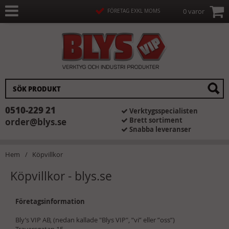
0 varor
FÖRETAG EXKL MOMS
0510-229 21
Verktygsspecialisten
Brett sortiment
order@blys.se
Snabba leveranser
Hem
Köpvillkor
Köpvillkor - blys.se
Företagsinformation
Bly’s VIP AB, (nedan kallade "Blys VIP", ”vi” eller ”oss”)
Traversgatan 15