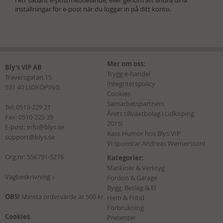
inställningar för e-post när du loggar in på ditt konto.
Mer om oss:
Bly's VIP AB
Trygg e-handel
Traversgatan 15
Integritetspolicy
531 40 LIDKÖPING
Cookies
Samarbetspartners
Tel:
0510-229 21
Årets tillväxtbolag i Lidköping
Fax: 0510-225 39
2015!
E-post:
info@blys.se
Kass Humor hos Blys VIP
support@blys.se
Vi sponsrar Andreas Wernersson!
Org.nr: 556791-5276
Kategorier:
Maskiner & Verktyg
Vägbeskrivning »
Fordon & Garage
Bygg, Beslag & El
OBS!
Minsta ordervärde är 500 kr.
Hem & Fritid
Förbrukning
Cookies
Presenter