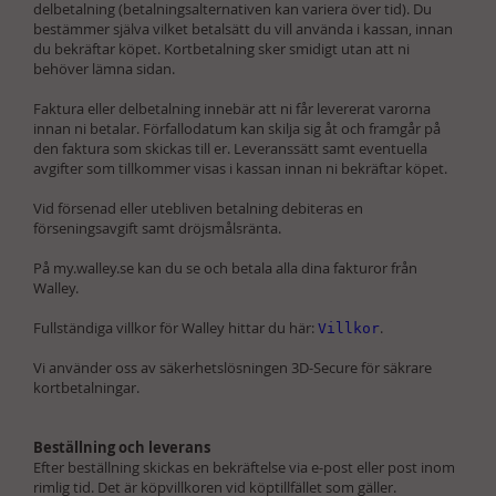
delbetalning (betalningsalternativen kan variera över tid). Du
bestämmer själva vilket betalsätt du vill använda i kassan, innan
du bekräftar köpet.
Kortbetalning sker smidigt utan att ni
behöver lämna sidan.
Faktura eller delbetalning innebär att ni får levererat varorna
innan ni betalar. Förfallodatum kan skilja sig åt och framgår på
den faktura som skickas till er. Leveranssätt samt eventuella
avgifter som tillkommer visas i kassan innan ni bekräftar köpet.
Vid försenad eller utebliven betalning debiteras en
förseningsavgift samt dröjsmålsränta.
På
my.walley.se
kan du se och betala alla dina fakturor från
Walley.
Fullständiga villkor för Walley hittar du här:
.
Villkor
Vi använder oss av säkerhetslösningen 3D-Secure för säkrare
kortbetalningar.
Beställning och leverans
Efter beställning skickas en bekräftelse via e-post eller post inom
rimlig tid. Det är köpvillkoren vid köptillfället som gäller.