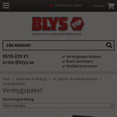
0 varor
FÖRETAG EXKL MOMS
0510-229 21
Verktygsspecialisten
Brett sortiment
order@blys.se
Snabba leveranser
Hem
Maskiner & Verktyg
El-, batteri- & metallmaskiner
Verktygspaket
Verktygspaket
Sorteringsordning: