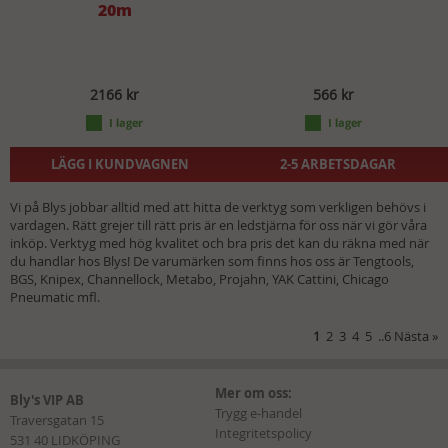
20m
2166 kr
566 kr
LÄGG I KUNDVAGNEN
2-5 ARBETSDAGAR
Vi på Blys jobbar alltid med att hitta de verktyg som verkligen behövs i
vardagen. Rätt grejer till rätt pris är en ledstjärna för oss när vi gör våra
inköp. Verktyg med hög kvalitet och bra pris det kan du räkna med när
du handlar hos Blys! De varumärken som finns hos oss är Tengtools,
BGS, Knipex, Channellock, Metabo, Projahn, YAK Cattini, Chicago
Pneumatic mfl.
1
2
3
4
5
..
6
Nästa
»
Mer om oss:
Bly's VIP AB
Trygg e-handel
Traversgatan 15
Integritetspolicy
531 40 LIDKÖPING