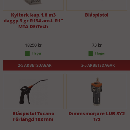
Kyltork kap.1,8 m3
Blåspistol
daggp.3 gr R134 ansl. R1"
MTA DEiTech
18250 kr
73 kr
2-5 ARBETSDAGAR
2-5 ARBETSDAGAR
Blåspistol Tucano
Dimmsmörjare LUB SY2
rörlängd 108 mm
1/2