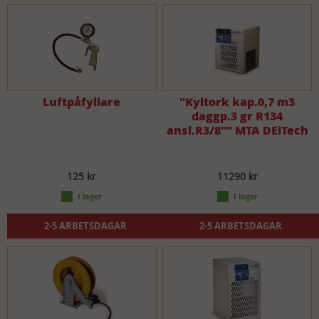
Luftpåfyllare
"Kyltork kap.0,7 m3
daggp.3 gr R134
ansl.R3/8"" MTA DEiTech
125 kr
11290 kr
2-5 ARBETSDAGAR
2-5 ARBETSDAGAR