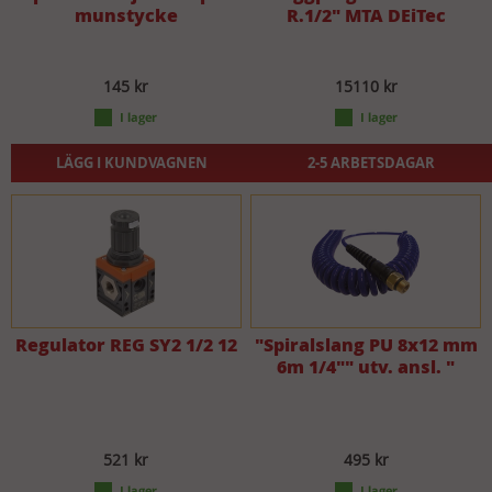
munstycke
R.1/2" MTA DEiTec
145 kr
15110 kr
LÄGG I KUNDVAGNEN
2-5 ARBETSDAGAR
Regulator REG SY2 1/2 12
"Spiralslang PU 8x12 mm
6m 1/4"" utv. ansl. "
521 kr
495 kr