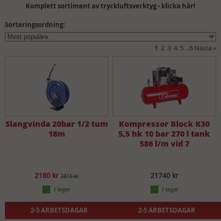
Komplett sortiment av tryckluftsverktyg - klicka här!
Sorteringsordning:
1
2
3
4
5
..
6
Nästa
»
Slangvinda 20bar 1/2 tum
Kompressor Block K30
18m
5,5 hk 10 bar 270 l tank
586 l/m vid 7
2180 kr
21740 kr
2815 kr
2-5 ARBETSDAGAR
2-5 ARBETSDAGAR