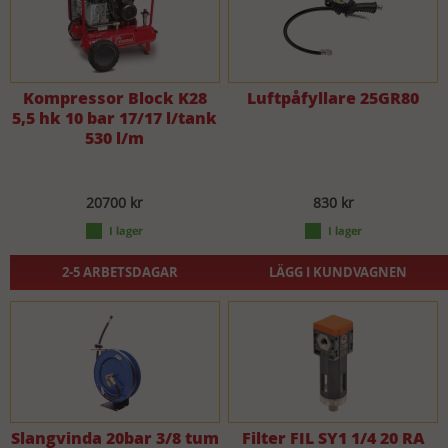
Kompressor Block K28
Luftpåfyllare 25GR80
5,5 hk 10 bar 17/17 l/tank
530 l/m
20700 kr
830 kr
2-5 ARBETSDAGAR
LÄGG I KUNDVAGNEN
Slangvinda 20bar 3/8 tum
Filter FIL SY1 1/4 20 RA