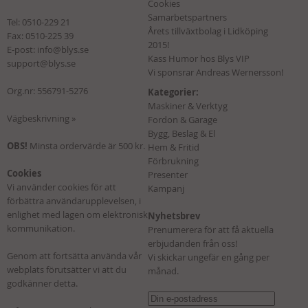
Cookies
Samarbetspartners
Tel:
0510-229 21
Årets tillväxtbolag i Lidköping
Fax: 0510-225 39
2015!
E-post:
info@blys.se
Kass Humor hos Blys VIP
support@blys.se
Vi sponsrar Andreas Wernersson!
Org.nr: 556791-5276
Kategorier:
Maskiner & Verktyg
Vägbeskrivning »
Fordon & Garage
Bygg, Beslag & El
OBS!
Minsta ordervärde är 500 kr.
Hem & Fritid
Förbrukning
Cookies
Presenter
Vi använder cookies för att
Kampanj
förbättra användarupplevelsen, i
enlighet med lagen om elektronisk
Nyhetsbrev
kommunikation.
Prenumerera för att få aktuella
erbjudanden från oss!
Genom att fortsätta använda vår
Vi skickar ungefär en gång per
webplats förutsätter vi att du
månad.
godkänner detta.