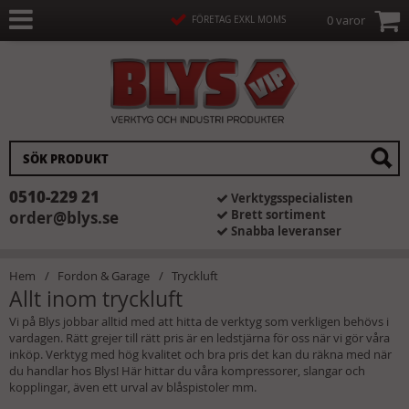
0 varor
FÖRETAG EXKL MOMS
0510-229 21
Verktygsspecialisten
Brett sortiment
order@blys.se
Snabba leveranser
Hem
Fordon & Garage
Tryckluft
Allt inom tryckluft
Vi på Blys jobbar alltid med att hitta de verktyg som verkligen behövs i
vardagen. Rätt grejer till rätt pris är en ledstjärna för oss när vi gör våra
inköp. Verktyg med hög kvalitet och bra pris det kan du räkna med när
du handlar hos Blys! Här hittar du våra kompressorer, slangar och
kopplingar, även ett urval av blåspistoler mm.