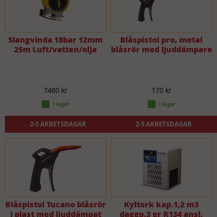
Slangvinda 18bar 12mm
Blåspistol pro, metal
25m Luft/vatten/olja
blåsrör med ljuddämpare
7460 kr
170 kr
2-5 ARBETSDAGAR
2-5 ARBETSDAGAR
Blåspistol Tucano blåsrör
Kyltork kap.1,2 m3
i plast med ljuddämpat
daggp.3 gr R134 ansl.