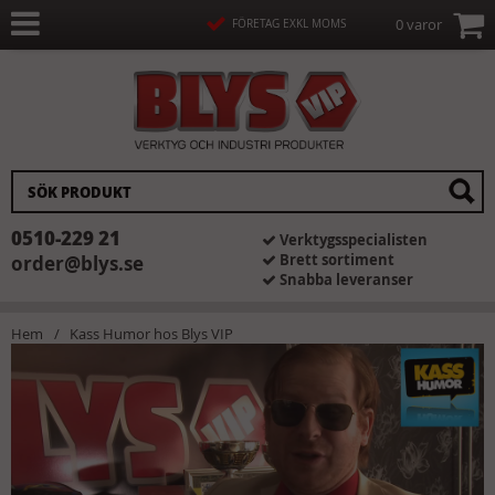
0 varor
FÖRETAG EXKL MOMS
0510-229 21
Verktygsspecialisten
Brett sortiment
order@blys.se
Snabba leveranser
Hem
Kass Humor hos Blys VIP