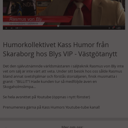
Humorkollektivet Kass Humor från
Skaraborg hos Blys VIP - Västgötanytt
Det den självutnämnde världsmästaren i säljteknik Rasmus von Bly inte
vet om sälj är inte värt att veta. Under sitt besök hos oss sålde Rasmus
bland annat svetshjälmar och förstås storsäljaren, finsk musmatta i
granit - "BILLIT"! Hade kunden tur så medföljde även en
Skogaholmslimpa...
Se hela avsnittet på Youtube
(öppnas i nytt fönster)
Prenumerera gärna på Kass Humors Youtube-tube kanal!
Mer om oss: