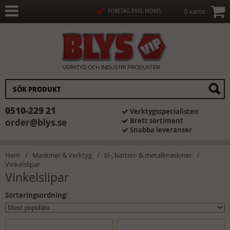
0 varor
FÖRETAG EXKL MOMS
0510-229 21
Verktygsspecialisten
Brett sortiment
order@blys.se
Snabba leveranser
Hem
Maskiner & Verktyg
El-, batteri- & metallmaskiner
Vinkelslipar
Vinkelslipar
Sorteringsordning: