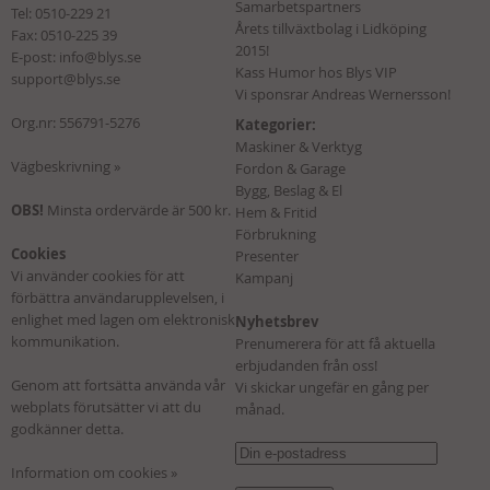
Samarbetspartners
Tel:
0510-229 21
Årets tillväxtbolag i Lidköping
Fax: 0510-225 39
2015!
E-post:
info@blys.se
Kass Humor hos Blys VIP
support@blys.se
Vi sponsrar Andreas Wernersson!
Org.nr: 556791-5276
Kategorier:
Maskiner & Verktyg
Vägbeskrivning »
Fordon & Garage
Bygg, Beslag & El
OBS!
Minsta ordervärde är 500 kr.
Hem & Fritid
Förbrukning
Cookies
Presenter
Vi använder cookies för att
Kampanj
förbättra användarupplevelsen, i
enlighet med lagen om elektronisk
Nyhetsbrev
kommunikation.
Prenumerera för att få aktuella
erbjudanden från oss!
Genom att fortsätta använda vår
Vi skickar ungefär en gång per
webplats förutsätter vi att du
månad.
godkänner detta.
Information om cookies »