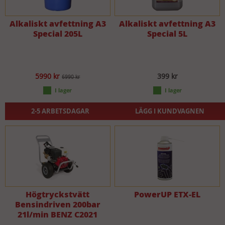
Alkaliskt avfettning A3
Alkaliskt avfettning A3
Special 205L
Special 5L
5990 kr
399 kr
6990 kr
2-5 ARBETSDAGAR
LÄGG I KUNDVAGNEN
Högtryckstvätt
PowerUP ETX-EL
Bensindriven 200bar
21l/min BENZ C2021