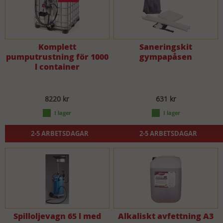
Komplett
Saneringskit
pumputrustning för 1000
gympapåsen
l container
8220 kr
631 kr
2-5 ARBETSDAGAR
2-5 ARBETSDAGAR
Spilloljevagn 65 l med
Alkaliskt avfettning A3