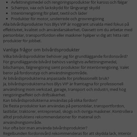
Avfettningsmedel och rengöringsprodukter för kaross och fälgar
Schampo, vax och lackskydd för långvarigt skydd
Interiörrengöring för plast, textil och läder
Produkter för motor, underrede och grovrengöring
Alla bilvårdsprodukter hos Blys VIP är noggrant utvalda med fokus på
effektivitet, kvalitet och användarsäkerhet. Oavsett om du arbetar med
personbilar, transportfordon eller maskiner hjälper vi dig att hitta rätt
produkter för jobbet.
Vanliga frågor om bilvårdsprodukter
Vilka bilvårdsprodukter behöver jag för grundläggande fordonsvård?
För grundläggande bilvård behövs vanligtvis avfettningsmedel,
bilschampo, fälgrengöring samt produkter för interiörrengöring. Valet
beror på fordonstyp och användningsområde.
Är bilvårdsprodukterna anpassade för professionellt bruk?
Ja, bilvårdsprodukterna hos Blys VIP är framtagna för professionell
användning inom verkstad, garage, transport och industri, med hög
rengöringseffekt och driftsäkerhet.
Kan bilvårdsprodukterna användas på olika fordon?
De flesta produkter kan användas på personbilar, transportfordon,
lastbilar, traktorer, entreprenad, skogs och övriga maskiner. Kontrollera
alltid produktens rekommendationer för material och
användningsområde.
Hur ofta bör man använda bilvårdsprodukter?
Regelbunden fordonsvård rekommenderas för att skydda lack, interiör