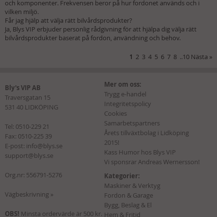
och komponenter. Frekvensen beror på hur fordonet används och i
vilken miljö.
Får jag hjälp att välja rätt bilvårdsprodukter?
Ja, Blys VIP erbjuder personlig rådgivning för att hjälpa dig välja rätt
bilvårdsprodukter baserat på fordon, användning och behov.
1
2
3
4
5
6
7
8
..
10
Nästa
»
Mer om oss:
Bly's VIP AB
Trygg e-handel
Traversgatan 15
Integritetspolicy
531 40 LIDKÖPING
Cookies
Samarbetspartners
Tel:
0510-229 21
Årets tillväxtbolag i Lidköping
Fax: 0510-225 39
2015!
E-post:
info@blys.se
Kass Humor hos Blys VIP
support@blys.se
Vi sponsrar Andreas Wernersson!
Org.nr: 556791-5276
Kategorier:
Maskiner & Verktyg
Vägbeskrivning »
Fordon & Garage
Bygg, Beslag & El
OBS!
Minsta ordervärde är 500 kr.
Hem & Fritid