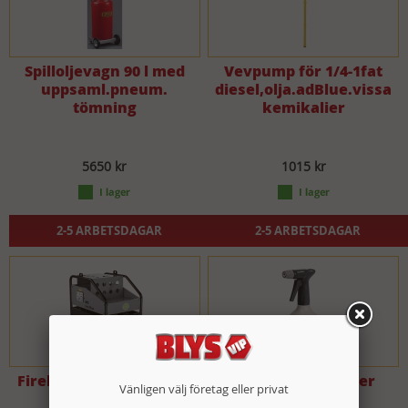
Spilloljevagn 90 l med
Vevpump för 1/4-1fat
uppsaml.pneum.
diesel,olja.adBlue.vissa
tömning
kemikalier
5650 kr
1015 kr
2-5 ARBETSDAGAR
2-5 ARBETSDAGAR
Firebox 30M Hotbox IPC
Gloria PRO10 1 liter
Vänligen välj företag eller privat