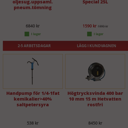
oljesug.uppsaml.
Special 25L
pneum.tömning
6840 kr
1590 kr
1990 kr
2-5 ARBETSDAGAR
LÄGG I KUNDVAGNEN
Handpump för 1/4-1fat
Högtrycksvinda 400 bar
kemikalier>40%
10 mm 15 m Hetvatten
saltpetersyra
rostfri
538 kr
8450 kr