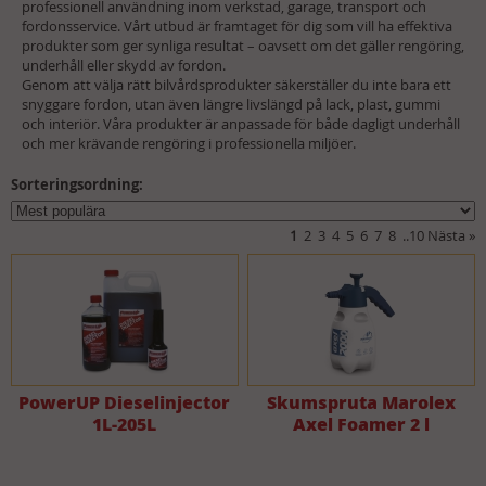
professionell användning inom verkstad, garage, transport och
fordonsservice. Vårt utbud är framtaget för dig som vill ha effektiva
produkter som ger synliga resultat – oavsett om det gäller rengöring,
underhåll eller skydd av fordon.
Genom att välja rätt bilvårdsprodukter säkerställer du inte bara ett
snyggare fordon, utan även längre livslängd på lack, plast, gummi
och interiör. Våra produkter är anpassade för både dagligt underhåll
och mer krävande rengöring i professionella miljöer.
Sorteringsordning:
1
2
3
4
5
6
7
8
..
10
Nästa
»
PowerUP Dieselinjector
Skumspruta Marolex
1L-205L
Axel Foamer 2 l