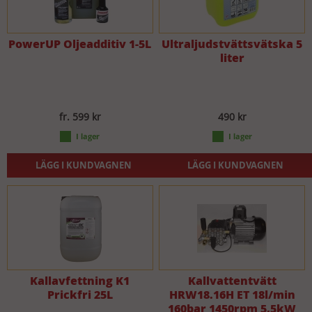
PowerUP Oljeadditiv 1-5L
Ultraljudstvättsvätska 5
liter
fr. 599 kr
490 kr
LÄGG I KUNDVAGNEN
LÄGG I KUNDVAGNEN
Kallavfettning K1
Kallvattentvätt
Prickfri 25L
HRW18.16H ET 18l/min
160bar 1450rpm 5,5kW