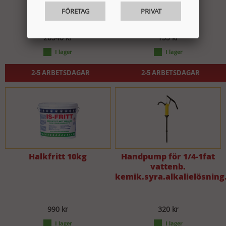
FÖRETAG
PRIVAT
28540 kr
155 kr
2-5 ARBETSDAGAR
2-5 ARBETSDAGAR
Halkfritt 10kg
Handpump för 1/4-1fat
vattenb.
kemik.syra.alkalielösning
990 kr
320 kr