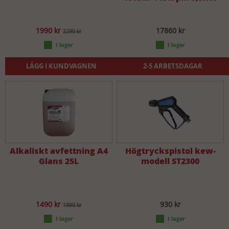
1990 kr
17860 kr
2290 kr
LÄGG I KUNDVAGNEN
2-5 ARBETSDAGAR
Alkaliskt avfettning A4
Högtryckspistol kew-
Glans 25L
modell ST2300
1490 kr
930 kr
1990 kr