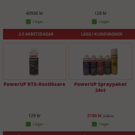
40930 kr
129 kr
2-5 ARBETSDAGAR
LÄGG I KUNDVAGNEN
PowerUP RTX-Rostlösare
PowerUP Spraypaket
24st
129 kr
2190 kr
2790 kr