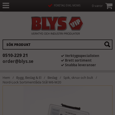
0 varor
FÖRETAG EXKL MOMS
0510-229 21
Verktygsspecialisten
Brett sortiment
order@blys.se
Snabba leveranser
Hem
Bygg, Beslag & El
Beslag
Spik, skruv och bult
Nord-Lock Sortimentlåda Stål M6-M20