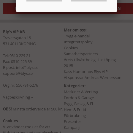
LÄGG I KUNDVAGNEN
LÄGG I KUNDVAGNEN
Mer om oss:
Bly's VIP AB
Trygg e-handel
Traversgatan 15
Integritetspolicy
531 40 LIDKÖPING
Cookies
Samarbetspartners
Tel:
0510-229 21
Årets tillväxtbolag i Lidköping
Fax: 0510-225 39
2015!
E-post:
info@blys.se
Kass Humor hos Blys VIP
support@blys.se
Vi sponsrar Andreas Wernersson!
Org.nr: 556791-5276
Kategorier:
Maskiner & Verktyg
Vägbeskrivning »
Fordon & Garage
Bygg, Beslag & El
OBS!
Minsta ordervärde är 500 kr.
Hem & Fritid
Förbrukning
Cookies
Presenter
Vi använder cookies för att
Kampanj
förbättra användarupplevelsen, i