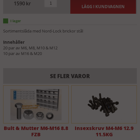
1590
kr
LÄGG I KUNDVAGNEN
Sortimentslåda med Nord-Lock brickor stål
Innehåller
20 par av M6, M8, M10 & M12
10 par av M16 & M20
SE FLER VAROR
Bult & Mutter M6-M16 8.8
Insexskruv M4-M6 12.9
FZB
11.5KG