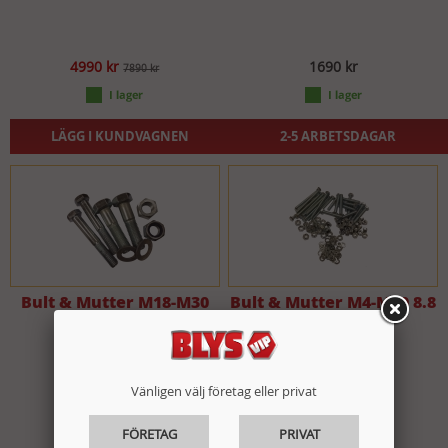
4990 kr
1690 kr
7890 kr
LÄGG I KUNDVAGNEN
2-5 ARBETSDAGAR
Bult & Mutter M18-M30
Bult & Mutter M4-M10 8.8
8.8 FZB
FZB
Vänligen välj företag eller privat
7990 kr
3790 kr
9390 kr
5380 kr
FÖRETAG
PRIVAT