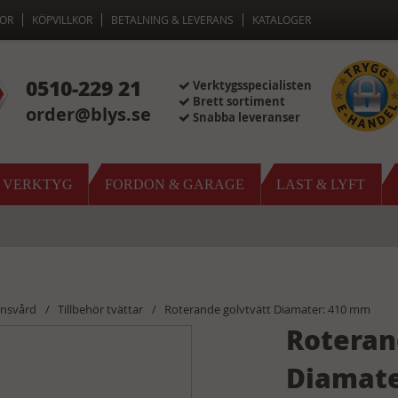
OR
KÖPVILLKOR
BETALNING & LEVERANS
KATALOGER
0510-229 21
Verktygsspecialisten
Brett sortiment
order@blys.se
Snabba leveranser
& VERKTYG
FORDON & GARAGE
LAST & LYFT
onsvård
Tillbehör tvättar
Roterande golvtvätt Diamater: 410 mm
Roteran
Diamate