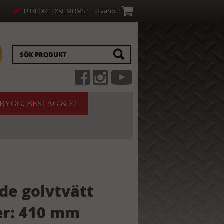
0 varor
FÖRETAG EXKL MOMS
BYGG, BESLAG & EL
de golvtvätt
r: 410 mm