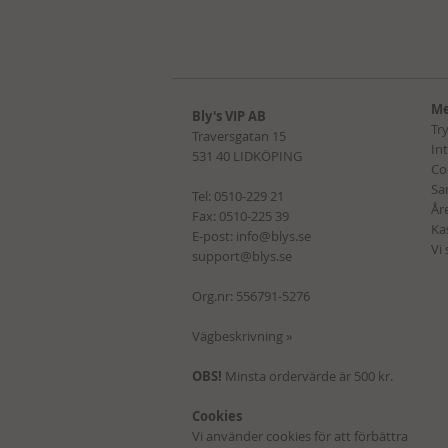
Me
Bly's VIP AB
Tr
Traversgatan 15
In
531 40 LIDKÖPING
Co
Sa
Tel:
0510-229 21
Åre
Fax: 0510-225 39
Ka
E-post:
info@blys.se
Vi
support@blys.se
Org.nr: 556791-5276
Vägbeskrivning »
OBS!
Minsta ordervärde är 500 kr.
Cookies
Vi använder cookies för att förbättra