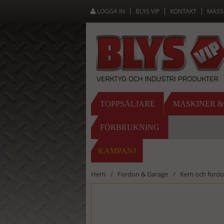
LOGGA IN
BLYS VIP
KONTAKT
MÄSS
TOPPSÄLJARE
MASKINER 
FÖRBRUKNING
KAMPANJ
Hem
Fordon & Garage
Kem och ford