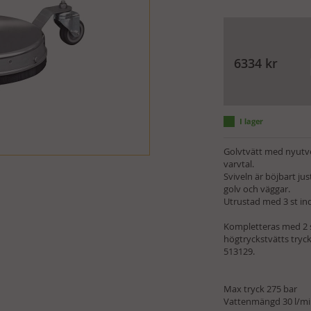
6334
kr
Golvtvätt med nyutve
varvtal.
Sviveln är böjbart jus
golv och väggar.
Utrustad med 3 st ind
Kompletteras med 2 s
högtryckstvätts tryck
513129.
Max tryck 275 bar
Vattenmängd 30 l/m