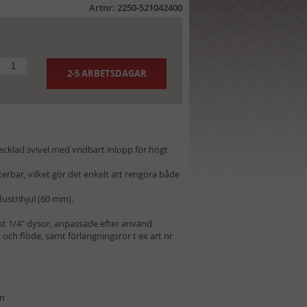
Artnr: 2250-521042400
2-5 ARBETSDAGAR
cklad svivel med vridbart inlopp för högt
terbar, vilket gör det enkelt att rengöra både
ustrihjul (60 mm).
t 1/4" dysor, anpassade efter använd
 och flöde, samt förlängningsrör t ex art nr
in