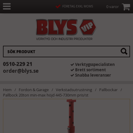
0 varor
FÖRETAG EXKL MOMS
0510-229 21
Verktygsspecialisten
Brett sortiment
order@blys.se
Snabba leveranser
Hem
Fordon & Garage
Verkstadsutrustning
Pallbockar
Pallbock 20ton min-max höjd 445-730mm pris/st