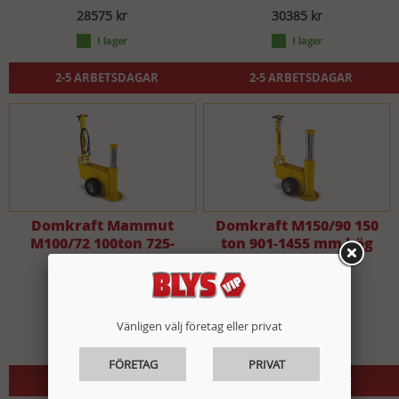
28575 kr
30385 kr
2-5 ARBETSDAGAR
2-5 ARBETSDAGAR
Domkraft Mammut
Domkraft M150/90 150
M100/72 100ton 725-
ton 901-1455 mm hög
1170mm hög
155335 kr
185645 kr
Vänligen välj företag eller privat
FÖRETAG
PRIVAT
2-5 ARBETSDAGAR
2-5 ARBETSDAGAR