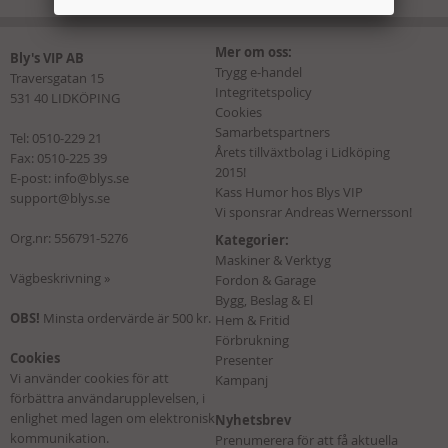
Mer om oss:
Bly's VIP AB
Trygg e-handel
Traversgatan 15
Integritetspolicy
531 40 LIDKÖPING
Cookies
Samarbetspartners
Tel:
0510-229 21
Årets tillväxtbolag i Lidköping
Fax: 0510-225 39
2015!
E-post:
info@blys.se
Kass Humor hos Blys VIP
support@blys.se
Vi sponsrar Andreas Wernersson!
Org.nr: 556791-5276
Kategorier:
Maskiner & Verktyg
Vägbeskrivning »
Fordon & Garage
Bygg, Beslag & El
OBS!
Minsta ordervärde är 500 kr.
Hem & Fritid
Förbrukning
Cookies
Presenter
Vi använder cookies för att
Kampanj
förbättra användarupplevelsen, i
enlighet med lagen om elektronisk
Nyhetsbrev
kommunikation.
Prenumerera för att få aktuella