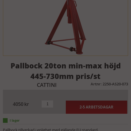
Pallbock 20ton min-max höjd
445-730mm pris/st
CATTINI
Artnr: 2250-AS20-073
4050
kr
2-5 ARBETSDAGAR
Pallbock tillverkad i enlighet med gällande EU standard.