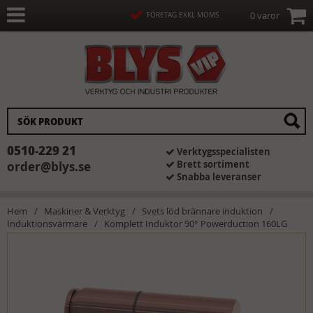
0 varor
FÖRETAG EXKL MOMS
0510-229 21
Verktygsspecialisten
Brett sortiment
order@blys.se
Snabba leveranser
Hem
Maskiner & Verktyg
Svets löd brännare induktion
Induktionsvärmare
Komplett Induktor 90° Powerduction 160LG