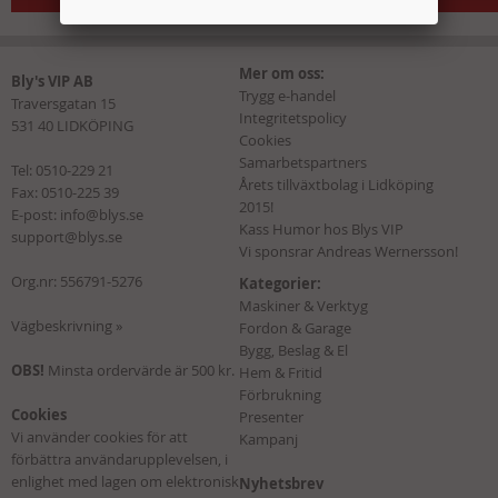
Mer om oss:
Bly's VIP AB
Trygg e-handel
Traversgatan 15
Integritetspolicy
531 40 LIDKÖPING
Cookies
Samarbetspartners
Tel:
0510-229 21
Årets tillväxtbolag i Lidköping
Fax: 0510-225 39
2015!
E-post:
info@blys.se
Kass Humor hos Blys VIP
support@blys.se
Vi sponsrar Andreas Wernersson!
Org.nr: 556791-5276
Kategorier:
Maskiner & Verktyg
Vägbeskrivning »
Fordon & Garage
Bygg, Beslag & El
OBS!
Minsta ordervärde är 500 kr.
Hem & Fritid
Förbrukning
Cookies
Presenter
Vi använder cookies för att
Kampanj
förbättra användarupplevelsen, i
enlighet med lagen om elektronisk
Nyhetsbrev