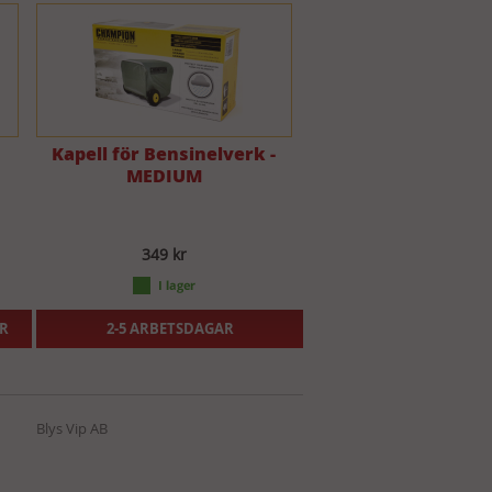
Kapell för Bensinelverk -
MEDIUM
349 kr
ER
2-5 ARBETSDAGAR
Blys Vip AB