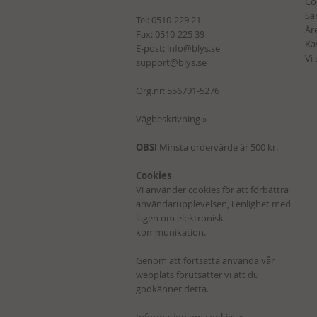
Co
Sa
Tel:
0510-229 21
Åre
Fax: 0510-225 39
Ka
E-post:
info@blys.se
Vi
support@blys.se
Org.nr: 556791-5276
Vägbeskrivning »
OBS!
Minsta ordervärde är 500 kr.
Cookies
Vi använder cookies för att förbättra
användarupplevelsen, i enlighet med
lagen om elektronisk
kommunikation.
Genom att fortsätta använda vår
webplats förutsätter vi att du
godkänner detta.