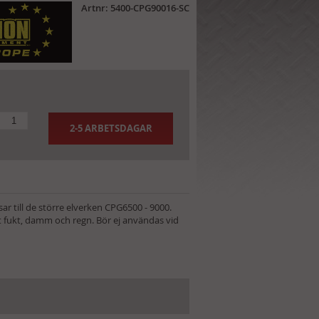
Artnr: 5400-CPG90016-SC
2-5 ARBETSDAGAR
r till de större elverken CPG6500 - 9000.
 fukt, damm och regn. Bör ej användas vid