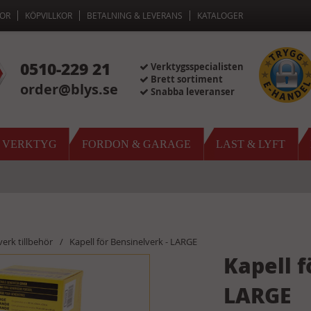
OR
KÖPVILLKOR
BETALNING & LEVERANS
KATALOGER
0510-229 21
Verktygsspecialisten
Brett sortiment
order@blys.se
Snabba leveranser
& VERKTYG
FORDON & GARAGE
LAST & LYFT
verk tillbehör
Kapell för Bensinelverk - LARGE
Kapell f
LARGE