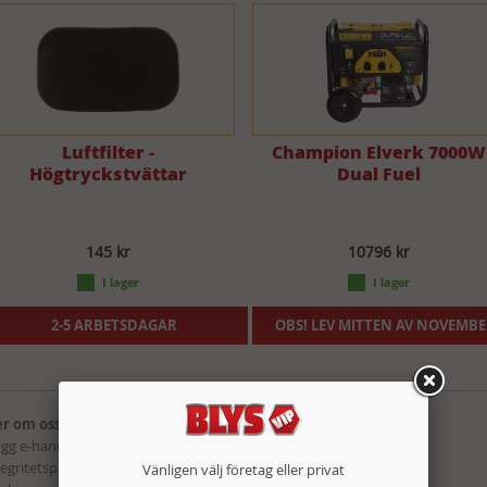
Luftfilter -
Champion Elverk 7000W
Högtryckstvättar
Dual Fuel
145 kr
10796 kr
2-5 ARBETSDAGAR
OBS! LEV MITTEN AV NOVEMB
r om oss:
Kategorier:
ygg e-handel
Maskiner & Verktyg
tegritetspolicy
Fordon & Garage
Vänligen välj företag eller privat