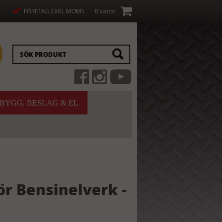
0 varor
FÖRETAG EXKL MOMS
BYGG, BESLAG & EL
ör Bensinelverk -