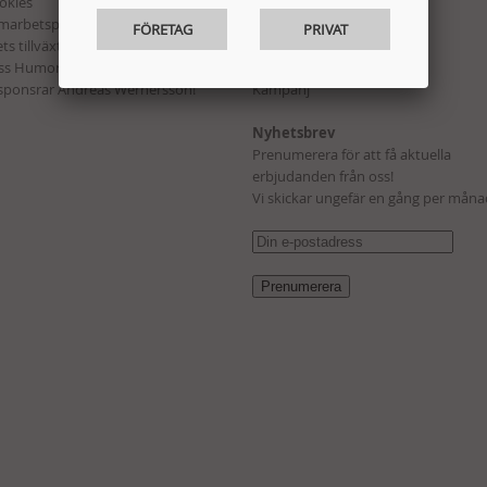
okies
Bygg, Beslag & El
marbetspartners
Hem & Fritid
FÖRETAG
PRIVAT
ts tillväxtbolag i Lidköping 2015!
Förbrukning
ss Humor hos Blys VIP
Presenter
 sponsrar Andreas Wernersson!
Kampanj
Nyhetsbrev
Prenumerera för att få aktuella
erbjudanden från oss!
Vi skickar ungefär en gång per måna