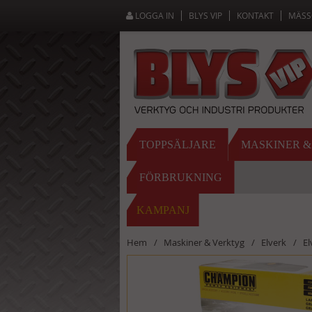
LOGGA IN
BLYS VIP
KONTAKT
MÄSS
TOPPSÄLJARE
MASKINER 
FÖRBRUKNING
KAMPANJ
Hem
Maskiner & Verktyg
Elverk
El