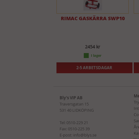
RIMAC GASKÄRRA SWP10
2454 kr
2-5 ARBETSDAGAR
Me
Bly's VIP AB
Tr
Traversgatan 15
In
531 40 LIDKÖPING
Co
Sa
Tel:
0510-229 21
Åre
Fax: 0510-225 39
Ka
E-post:
info@blys.se