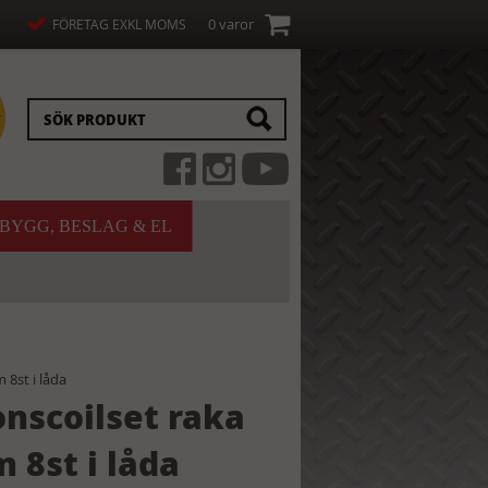
0 varor
FÖRETAG EXKL MOMS
BYGG, BESLAG & EL
 8st i låda
onscoilset raka
 8st i låda