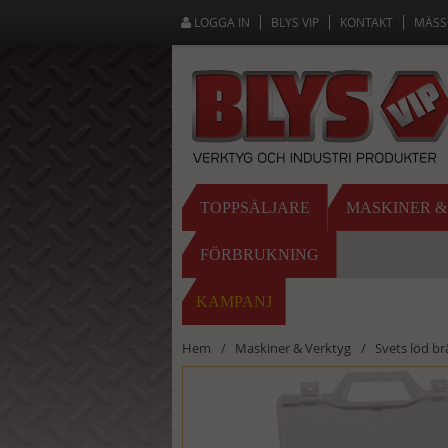
LOGGA IN
BLYS VIP
KONTAKT
MÄSS
TOPPSÄLJARE
MASKINER 
FÖRBRUKNING
KAMPANJ
Hem
Maskiner & Verktyg
Svets löd b