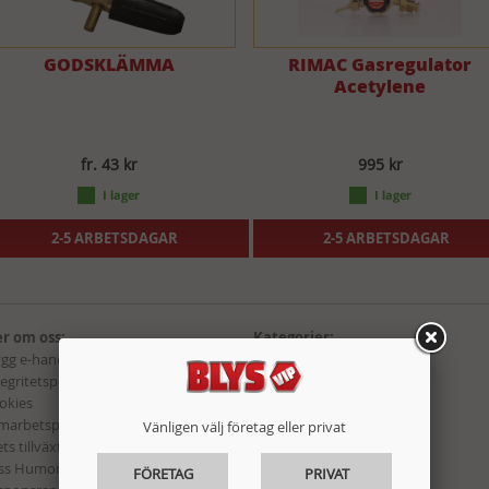
GODSKLÄMMA
RIMAC Gasregulator
Acetylene
fr. 43 kr
995 kr
2-5 ARBETSDAGAR
2-5 ARBETSDAGAR
r om oss:
Kategorier:
ygg e-handel
Maskiner & Verktyg
tegritetspolicy
Fordon & Garage
okies
Bygg, Beslag & El
marbetspartners
Hem & Fritid
Vänligen välj företag eller privat
ts tillväxtbolag i Lidköping 2015!
Förbrukning
ss Humor hos Blys VIP
Presenter
FÖRETAG
PRIVAT