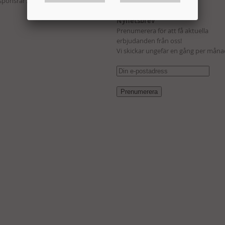
 sponsrar Andreas Wernersson!
Kampanj
Nyhetsbrev
Prenumerera för att få aktuella
erbjudanden från oss!
Vi skickar ungefär en gång per måna