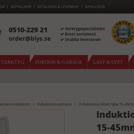
OR
KÖPVILLKOR
BETALNING & LEVERANS
KATALOGER
0510-229 21
Verktygsspecialisten
Brett sortiment
order@blys.se
Snabba leveranser
& VERKTYG
FORDON & GARAGE
LAST & LYFT
rännare induktion
Induktionsvärmare
Induktionscoilset raka 15-45mm
Indukti
15-45mm