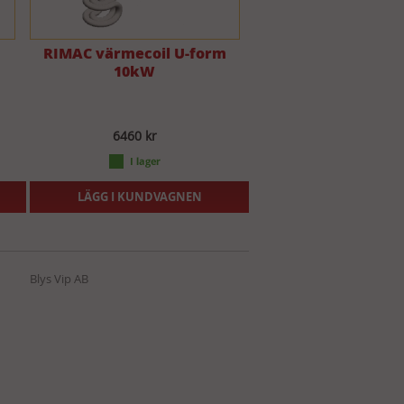
RIMAC värmecoil U-form
10kW
6460 kr
LÄGG I KUNDVAGNEN
Blys Vip AB