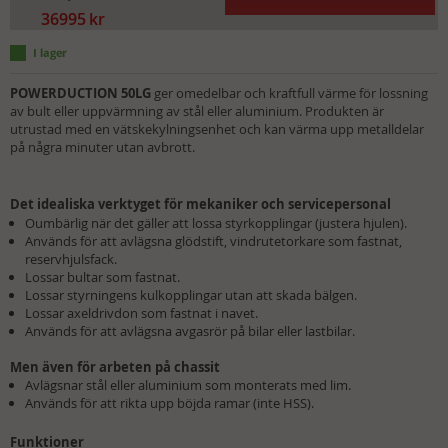
36995
kr
POWERDUCTION 50LG
ger omedelbar och kraftfull värme för lossning
av bult eller uppvärmning av stål eller aluminium. Produkten är
utrustad med en vätskekylningsenhet och kan värma upp metalldelar
på några minuter utan avbrott.
Det idealiska verktyget för mekaniker och servicepersonal
Oumbärlig när det gäller att lossa styrkopplingar (justera hjulen).
Används för att avlägsna glödstift, vindrutetorkare som fastnat,
reservhjulsfack.
Lossar bultar som fastnat.
Lossar styrningens kulkopplingar utan att skada bälgen.
Lossar axeldrivdon som fastnat i navet.
Används för att avlägsna avgasrör på bilar eller lastbilar.
Men även för arbeten på chassit
Avlägsnar stål eller aluminium som monterats med lim.
Används för att rikta upp böjda ramar (inte HSS).
Funktioner