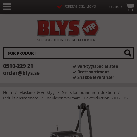
0 varor
FÖRETAG EXKL MOMS
0510-229 21
Verktygsspecialisten
Brett sortiment
order@blys.se
Snabba leveranser
Hem
Maskiner & Verktyg
Svets löd brännare induktion
Induktionsvärmare
Induktionsvärmare - Powerduction 50LG GYS