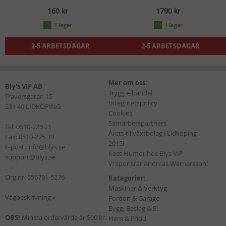
160 kr
1790 kr
2-5 ARBETSDAGAR
2-5 ARBETSDAGAR
Mer om oss:
Bly's VIP AB
Trygg e-handel
Traversgatan 15
Integritetspolicy
531 40 LIDKÖPING
Cookies
Samarbetspartners
Tel:
0510-229 21
Årets tillväxtbolag i Lidköping
Fax: 0510-225 39
2015!
E-post:
info@blys.se
Kass Humor hos Blys VIP
support@blys.se
Vi sponsrar Andreas Wernersson!
Org.nr: 556791-5276
Kategorier:
Maskiner & Verktyg
Vägbeskrivning »
Fordon & Garage
Bygg, Beslag & El
OBS!
Minsta ordervärde är 500 kr.
Hem & Fritid