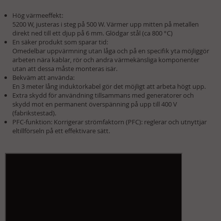
Hög värmeeffekt:
5200 W, justeras i steg på 500 W. Värmer upp mitten på metallen
direkt ned till ett djup på 6 mm. Glödgar stål (ca 800 °C)
En säker produkt som sparar tid:
Omedelbar uppvärmning utan låga och på en specifik yta möjliggör
arbeten nära kablar, rör och andra värmekänsliga komponenter
utan att dessa måste monteras isär.
Bekväm att använda:
En 3 meter lång induktorkabel gör det möjligt att arbeta högt upp.
Extra skydd för användning tillsammans med generatorer och
skydd mot en permanent överspänning på upp till 400 V
(fabrikstestad).
PFC-funktion: Korrigerar strömfaktorn (PFC): reglerar och utnyttjar
eltillförseln på ett effektivare sätt.