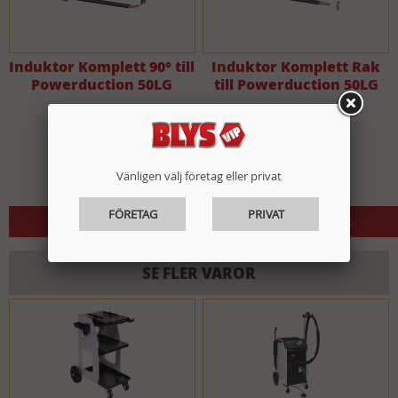
Induktor Komplett 90° till
Induktor Komplett Rak
Powerduction 50LG
till Powerduction 50LG
3990 kr
3990 kr
Vänligen välj företag eller privat
FÖRETAG
PRIVAT
2-5 ARBETSDAGAR
2-5 ARBETSDAGAR
SE FLER VAROR