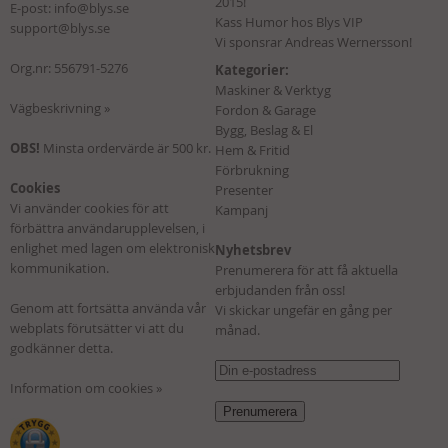
2015!
E-post:
info@blys.se
Kass Humor hos Blys VIP
support@blys.se
Vi sponsrar Andreas Wernersson!
Org.nr: 556791-5276
Kategorier:
Maskiner & Verktyg
Vägbeskrivning »
Fordon & Garage
Bygg, Beslag & El
OBS!
Minsta ordervärde är 500 kr.
Hem & Fritid
Förbrukning
Cookies
Presenter
Vi använder cookies för att
Kampanj
förbättra användarupplevelsen, i
enlighet med lagen om elektronisk
Nyhetsbrev
kommunikation.
Prenumerera för att få aktuella
erbjudanden från oss!
Genom att fortsätta använda vår
Vi skickar ungefär en gång per
webplats förutsätter vi att du
månad.
godkänner detta.
Information om cookies »