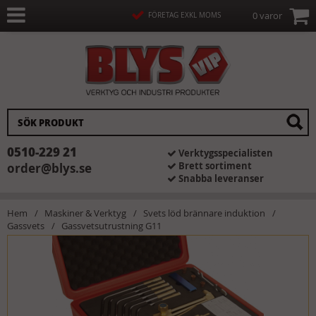
0 varor
FÖRETAG EXKL MOMS
0510-229 21
Verktygsspecialisten
Brett sortiment
order@blys.se
Snabba leveranser
Hem
Maskiner & Verktyg
Svets löd brännare induktion
Gassvets
Gassvetsutrustning G11