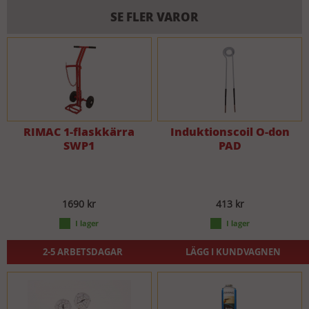
SE FLER VAROR
RIMAC 1-flaskkärra
Induktionscoil O-don
SWP1
PAD
1690 kr
413 kr
2-5 ARBETSDAGAR
LÄGG I KUNDVAGNEN