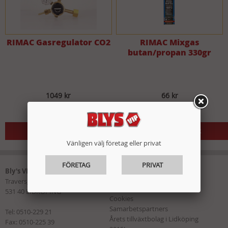
RIMAC Gasregulator CO2
RIMAC Mixgas
butan/propan 330gr
1049 kr
66 kr
2-5 ARBETSDAGAR
2-5 ARBETSDAGAR
Vänligen välj företag eller privat
FÖRETAG
PRIVAT
Mer om oss:
Bly's VIP AB
Trygg e-handel
Traversgatan 15
Integritetspolicy
531 40 LIDKÖPING
Cookies
Samarbetspartners
Tel:
0510-229 21
Årets tillväxtbolag i Lidköping
Fax: 0510-225 39