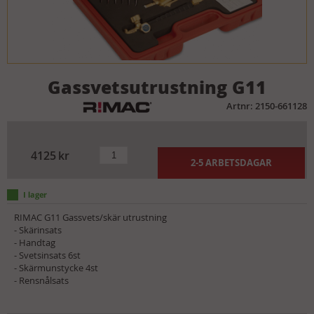
Gassvetsutrustning G11
Artnr: 2150-661128
4125
kr
2-5 ARBETSDAGAR
RIMAC G11 Gassvets/skär utrustning
- Skärinsats
- Handtag
- Svetsinsats 6st
- Skärmunstycke 4st
- Rensnålsats