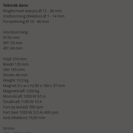
Teknisk data:
Ringformad skäryta Ø 12 - 36 mm
Vridborrning (Weldon) Ø 1 - 14 mm
Försänkning Ø 10 - 40 mm
Hörnborrning:
0º:50 mm
90º: 53 mm
45º: 60 mm
Höjd 310 mm
Bredd 135 mm
Vikt 165 mm
Stroke 40 mm
Weight 10,3 kg
Magnet (l x w x h) 80 x 160 x 37 mm
Magnetkraft 1200 kg
Motorkraft 1050 W 9.5 A
Totalkraft 1100 W 10 A
Fart (ej lastad) 700 rpm
Fart (last 1050 W, 9.5 A) 400 rpm
Axel (Weldon) 19,05 mm
Ström: