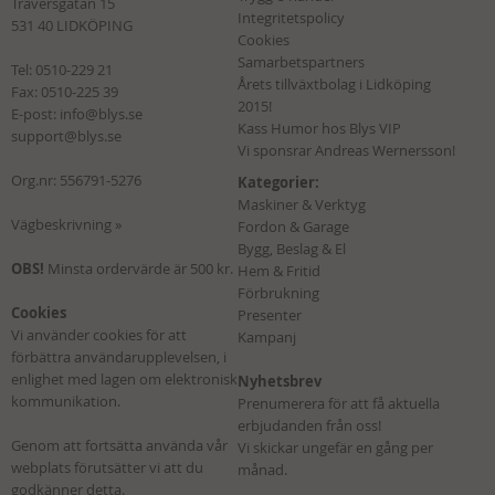
Traversgatan 15
Integritetspolicy
531 40 LIDKÖPING
Cookies
Samarbetspartners
Tel:
0510-229 21
Årets tillväxtbolag i Lidköping
Fax: 0510-225 39
2015!
E-post:
info@blys.se
Kass Humor hos Blys VIP
support@blys.se
Vi sponsrar Andreas Wernersson!
Org.nr: 556791-5276
Kategorier:
Maskiner & Verktyg
Vägbeskrivning »
Fordon & Garage
Bygg, Beslag & El
OBS!
Minsta ordervärde är 500 kr.
Hem & Fritid
Förbrukning
Cookies
Presenter
Vi använder cookies för att
Kampanj
förbättra användarupplevelsen, i
enlighet med lagen om elektronisk
Nyhetsbrev
kommunikation.
Prenumerera för att få aktuella
erbjudanden från oss!
Genom att fortsätta använda vår
Vi skickar ungefär en gång per
webplats förutsätter vi att du
månad.
godkänner detta.