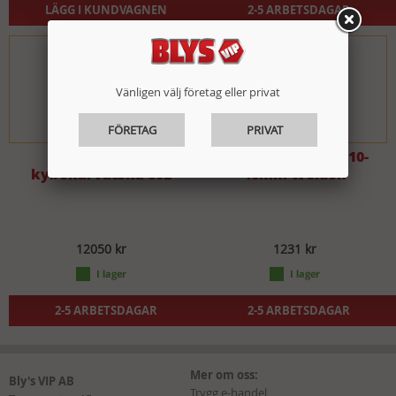
LÄGG I KUNDVAGNEN
2-5 ARBETSDAGAR
Vänligen välj företag eller privat
FÖRETAG
PRIVAT
Vattenlöslig
Försänkare 90° ø 10-
kyl/skärvätska 60L
40mm Weldon
12050 kr
1231 kr
2-5 ARBETSDAGAR
2-5 ARBETSDAGAR
Mer om oss:
Bly's VIP AB
Trygg e-handel