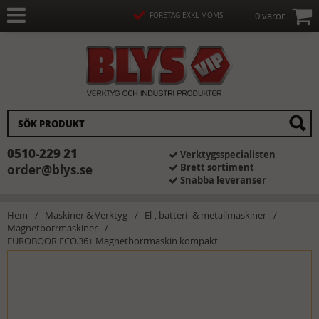
0 varor
FÖRETAG EXKL MOMS
0510-229 21
Verktygsspecialisten
Brett sortiment
order@blys.se
Snabba leveranser
Hem
Maskiner & Verktyg
El-, batteri- & metallmaskiner
Magnetborrmaskiner
EUROBOOR ECO.36+ Magnetborrmaskin kompakt