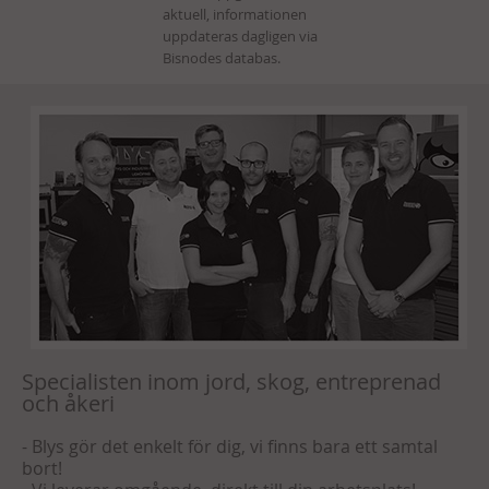
Specialisten inom jord, skog, entreprenad
och åkeri
- Blys gör det enkelt för dig, vi finns bara ett samtal
bort!