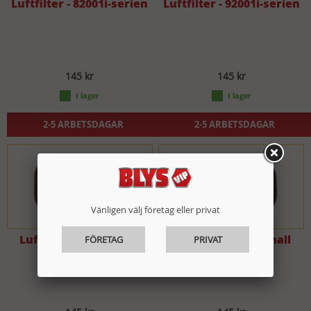
Luftfilter - 82001i-serien
Luftfilter - 92001i-serien
145 kr
145 kr
2-5 ARBETSDAGAR
2-5 ARBETSDAGAR
Vänligen välj företag eller privat
Luftfilter - CPG-Large
Luftfilter - CPG-Small
FÖRETAG
PRIVAT