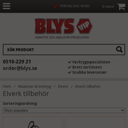
0 varor
FÖRETAG EXKL MOMS
0510-229 21
Verktygsspecialisten
Brett sortiment
order@blys.se
Snabba leveranser
Hem
Maskiner & Verktyg
Elverk
Elverk tillbehör
Elverk tillbehör
Sorteringsordning: