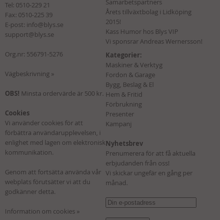
Samarbetspartners
Tel:
0510-229 21
Årets tillväxtbolag i Lidköping
Fax: 0510-225 39
2015!
E-post:
info@blys.se
Kass Humor hos Blys VIP
support@blys.se
Vi sponsrar Andreas Wernersson!
Org.nr: 556791-5276
Kategorier:
Maskiner & Verktyg
Vägbeskrivning »
Fordon & Garage
Bygg, Beslag & El
OBS!
Minsta ordervärde är 500 kr.
Hem & Fritid
Förbrukning
Cookies
Presenter
Vi använder cookies för att
Kampanj
förbättra användarupplevelsen, i
enlighet med lagen om elektronisk
Nyhetsbrev
kommunikation.
Prenumerera för att få aktuella
erbjudanden från oss!
Genom att fortsätta använda vår
Vi skickar ungefär en gång per
webplats förutsätter vi att du
månad.
godkänner detta.
Information om cookies »