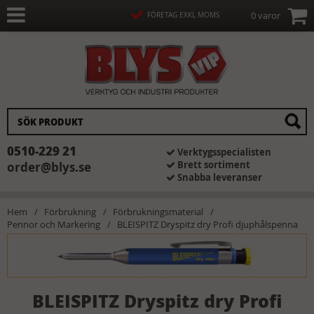
0 varor
FÖRETAG EXKL MOMS
0510-229 21
Verktygsspecialisten
Brett sortiment
order@blys.se
Snabba leveranser
Hem
Förbrukning
Förbrukningsmaterial
Pennor och Markering
BLEISPITZ Dryspitz dry Profi djuphålspenna
BLEISPITZ Dryspitz dry Profi