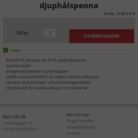
djuphålspenna
Artnr: 2150-1379
190
kr
2-5 ARBETSDAGAR
BLEISPITZ Dryspitz dry Profi djuphålspenna
Mycket stabil
Integrerad vässare i tryckknappen
Grafit-universalstift för att märka råa och släta ytor
Idealisk vid borrnings- och monteringsarbeten
Utbytesstift för nästan alla ytor och material
Mer om oss:
Bly's VIP AB
Trygg e-handel
Traversgatan 15
Integritetspolicy
531 40 LIDKÖPING
Cookies