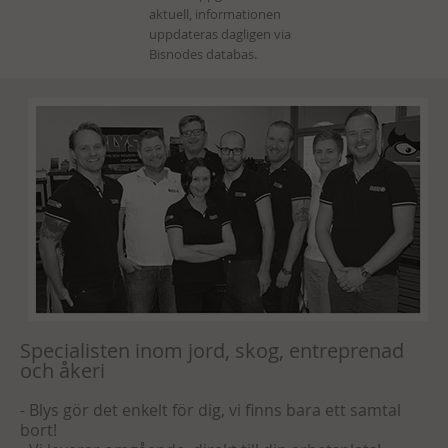
Specialisten inom jord, skog, entreprenad
och åkeri
- Blys gör det enkelt för dig, vi finns bara ett samtal
bort!