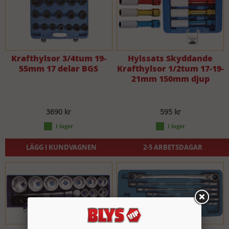
Krafthylsor 3/4tum 19-
Hylssats Skyddande
55mm 17 delar BGS
Krafthylsor 1/2tum 17-19-
21mm 150mm djup
3690 kr
595 kr
LÄGG I KUNDVAGNEN
2-5 ARBETSDAGAR