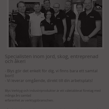
Specialisten inom jord, skog, entreprenad
och åkeri
- Blys gör det enkelt för dig, vi finns bara ett samtal
bort!
- Vi leverar omgående, direkt till din arbetsplats!
Blys Verktyg och Industriprodukter är ett väletablerat företag med
många års samlad
erfarenhet av verktygsbranschen.