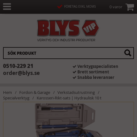
0 varor
FÖRETAG EXKL MOMS
0510-229 21
Verktygsspecialisten
Brett sortiment
order@blys.se
Snabba leveranser
Hem
Fordon & Garage
Verkstadsutrustning
Specialverktyg
Karosseri-Rikt-sats | Hydraulisk 10 t