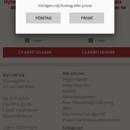
Hylsnyckelsats 1tum 36-
Ringspärrnyckelsats
Vänligen välj företag eller privat
80mm 15 delar BGS
ledad, dubbel 8-19mm 10
delar BGS
FÖRETAG
PRIVAT
5990 kr
2699 kr
2-5 ARBETSDAGAR
2-5 ARBETSDAGAR
Mer om oss:
Bly's VIP AB
Trygg e-handel
Traversgatan 15
Integritetspolicy
531 40 LIDKÖPING
Cookies
Samarbetspartners
Tel:
0510-229 21
Årets tillväxtbolag i Lidköping
Fax: 0510-225 39
2015!
E-post:
info@blys.se
Kass Humor hos Blys VIP
support@blys.se
Vi sponsrar Andreas Wernersson!
Org.nr: 556791-5276
Kategorier: