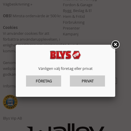
Vägbeskrivning »
Fordon & Garage
Bygg, Beslag & El
OBS!
Minsta ordervärde är 500 kr.
Hem & Fritid
Förbrukning
Cookies
Presenter
Vi använder cookies för att
Kampanj
förbättra användarupplevelsen, i
enlighet med lagen om elektronisk
Nyhetsbrev
kommunikation.
Prenumerera för att få aktuella
erbjudanden från oss!
Genom att fortsätta använda vår
Vi skickar ungefär en gång per
webplats förutsätter vi att du
Vänligen välj företag eller privat
månad.
godkänner detta.
FÖRETAG
PRIVAT
Information om cookies »
Blys Vip AB