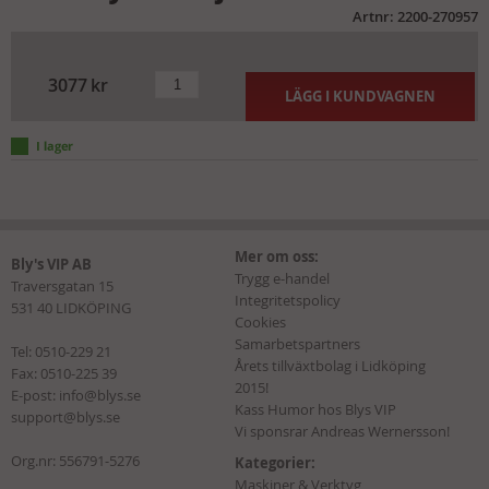
Artnr: 2200-270957
3077
kr
LÄGG I KUNDVAGNEN
Mer om oss:
Bly's VIP AB
Trygg e-handel
Traversgatan 15
Integritetspolicy
531 40 LIDKÖPING
Cookies
Samarbetspartners
Tel:
0510-229 21
Årets tillväxtbolag i Lidköping
Fax: 0510-225 39
2015!
E-post:
info@blys.se
Kass Humor hos Blys VIP
support@blys.se
Vi sponsrar Andreas Wernersson!
Org.nr: 556791-5276
Kategorier:
Maskiner & Verktyg