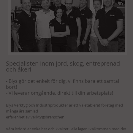
Specialisten inom jord, skog, entreprenad
och åkeri
- Blys gör det enkelt för dig, vi finns bara ett samtal
bort!
- Vi leverar omgående, direkt till din arbetsplats!
Blys Verktyg och Industriprodukter är ett väletablerat företag med
många års samlad
erfarenhet av verktygsbranschen.
Våra ledord är enkelhet och kvalitet i alla lägen! Välkommen med din