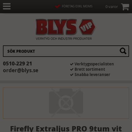
0 varor
FÖRETAG EXKL MOMS
0510-229 21
Verktygsspecialisten
Brett sortiment
order@blys.se
Snabba leveranser
Firefly Extraljus PRO 9tum vit